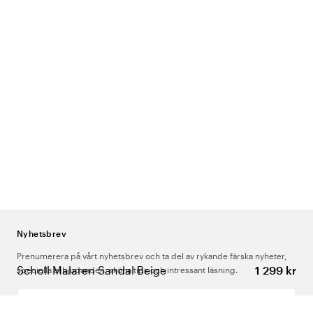
Nyhetsbrev
Prenumerera på vårt nyhetsbrev och ta del av rykande färska nyheter,
Scholl Malaren Sandal Beige
1 299 kr
speciella erbjudanden, sköna tips och intressant läsning.
Ange din e-postadress