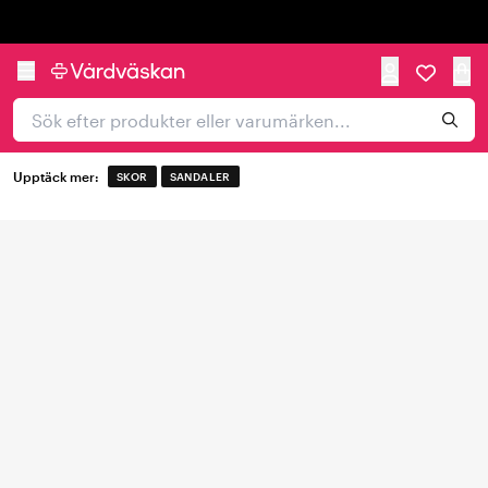
Trustpilot
Upptäck mer:
SKOR
SANDALER