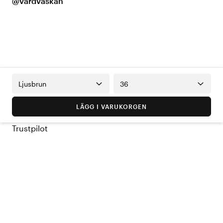
@vardvaskan
Ljusbrun
36
LÄGG I VARUKORGEN
Trustpilot