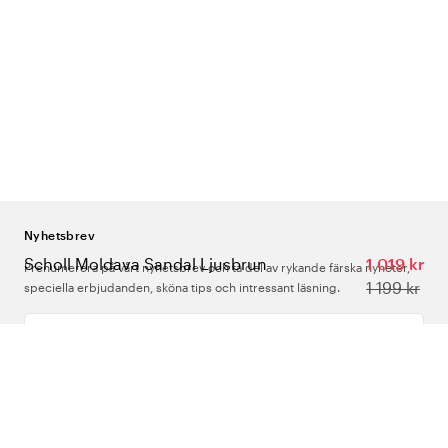
Nyhetsbrev
Scholl Moldava Sandal Ljusbrun
1 019 kr
Prenumerera på vårt nyhetsbrev och ta del av rykande färska nyheter,
1 199 kr
speciella erbjudanden, sköna tips och intressant läsning.
Ange din e-postadress
Om Oss