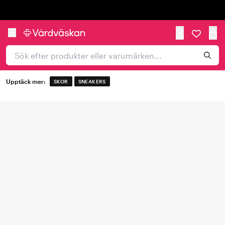
Trustpilot
Upptäck mer:
SKOR
SNEAKERS