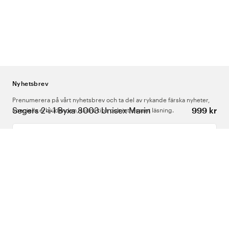
Nyhetsbrev
Prenumerera på vårt nyhetsbrev och ta del av rykande färska nyheter,
Segers 2-i-1 Byxa 8003 Unisex Marin
999 kr
speciella erbjudanden, sköna tips och intressant läsning.
Ange din e-postadress
Om Oss
Support
Följ oss