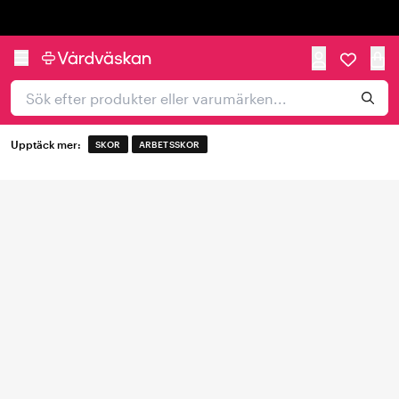
Trustpilot
Upptäck mer:
SKOR
ARBETSSKOR