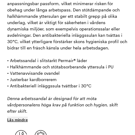
anpassningsbar passform, vilket minimerar risken för
obehag under långa arbetspass. Den stötdämpande och
halkhämmande yttersulan ger ett stabilt grepp på olika
underlag, vilket är viktigt för säkerheten i vårdens
dynamiska miljöer, som exempelvis operationssalar eller
avdelningar. Den antibakteriella inläggssulan kan tvättas i
30°C, vilket ytterligare förstärker skons hygieniska profil och
bidrar till en fräsch känsla under hela arbetsdagen.
• Arbetssandal i slitstarkt Permair® läder
• Halkhämmande och stötabsorberande yttersula i PU
• Vattenavvisande ovandel
• Justerbar kardborrerem
• Antibakteriell inläggssula tvättbar i 30°C
Denna arbetssandal är designad för att möta
vårdpersonalens höga krav på funktion och hygien, skift
efter skift.
Läs mindre