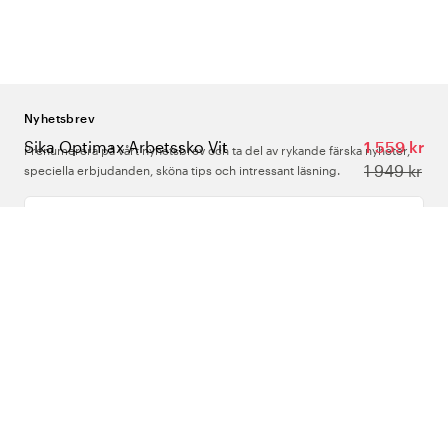
Nyhetsbrev
Sika Optimax Arbetssko Vit
1 559 kr
Prenumerera på vårt nyhetsbrev och ta del av rykande färska nyheter,
1 949 kr
speciella erbjudanden, sköna tips och intressant läsning.
Ange din e-postadress
Om Oss
Support
Följ oss
Sverige