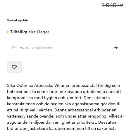
1 949 kr
Storleksguide
Tillfälligt slut i lager
Fyll i epost för att bevaka
Sika Optimax Arbetssko Vit är en arbetssandal för dig som
behöver en sko som klarar en krävande arbetsmiljö utan att
kompromissa med hygien och komfort. Den slitstarka
konstruktionen och de hygieniska egenskaperna gör den till
ett pålitligt val i vården. Denna arbetssandal erbjuder en
vattenavvisande ovandel som underlättar rengöring, vilket är
avgörande i miljöer där renlighet är prioriterat. Dessutom
bidrar den justerbara kardborreremmen till en säker och