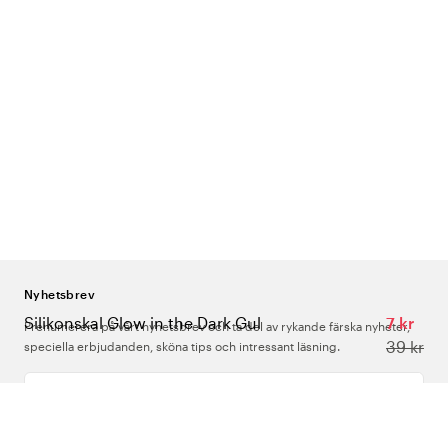
Nyhetsbrev
Silikonskal Glow in the Dark Gul
7 kr
Prenumerera på vårt nyhetsbrev och ta del av rykande färska nyheter,
39 kr
speciella erbjudanden, sköna tips och intressant läsning.
Ange din e-postadress