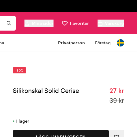
Mina sidor
Favoriter
Varukorg
ma
Privatperson
Företag
-30%
Silikonskal Solid Cerise
27 kr
39 kr
I lager
LÄGG I VARUKORGEN