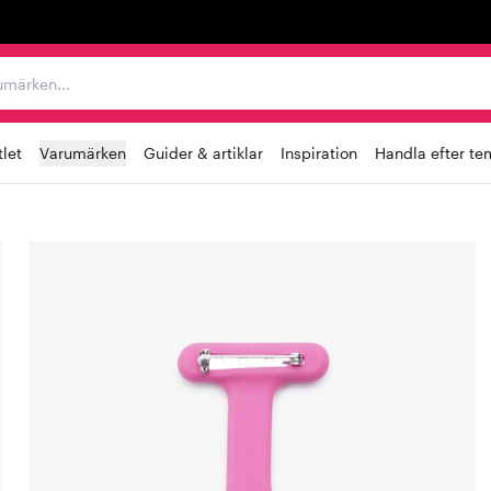
r varumärken...
let
Varumärken
Guider & artiklar
Inspiration
Handla efter te