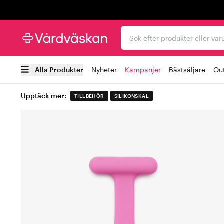
Trustpilot
Sök efter produkter elle
Alla Produkter
Nyheter
Kampanjer
Bästsäljare
Out
Upptäck mer:
TILLBEHÖR
SILIKONSKAL