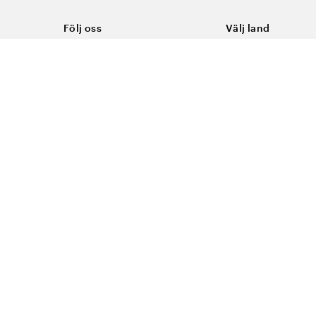
Följ oss
Välj land
Facebook
Sverige
Instagram
Youtube
LinkedIn
TikTok