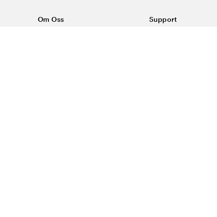
Om Oss
Support
Om Vårdväskan
Kontakta oss
Vår historia
Vanliga frågor
Sponsring
Köpvillkor
Rabattkoder & erbjudanden
Frakt & returer
Blogg
Reklamation
Dataskyddspolicy
Trygg E-handel
#yesvardvaskan