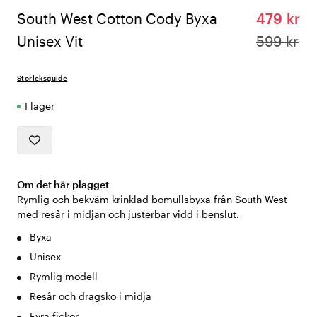
South West Cotton Cody Byxa
479 kr
Unisex Vit
599 kr
Storleksguide
I lager
Om det här plagget
Rymlig och bekväm krinklad bomullsbyxa från South West
med resår i midjan och justerbar vidd i benslut.
Byxa
Unisex
Rymlig modell
Resår och dragsko i midja
Fyra fickor