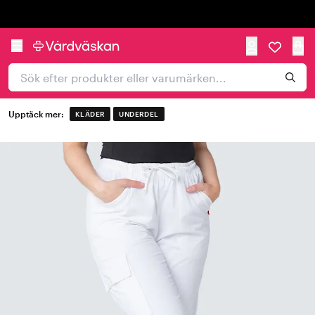
Trustpilot
Upptäck mer:
KLÄDER
UNDERDEL