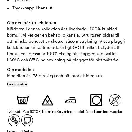
Tryckknapp i benslut
Om den här kollektionen
Kläderna i denna kollektion är tillverkade i 100% krinklad
bomull, vilket ger en behaglig känsla. Strukturen bidrar till
att minska behovet av skötsel såsom strykning. Vissa plagg i
kollektionen är certifierade enligt GOTS, vilket betyder att
bomullen i dessa är 100% ekologisk. Plaggen kan tvättas
i 60°C och 85°C, se anvisning på plagget för rätt tvättråd.
Om modellen
Modellen är 178 cm lång och bär storlek Medium
Läs mindre
Tvättråd: Max 60°C
Ej blekning
Strykning medel
Tål torktumling
Dragsko
Knappar
3 fickor