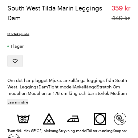
South West Tilda Marin Leggings
359 kr
Dam
449 kr
Storleksguide
I lager
Om det här plagget Mjuka, ankellånga leggings från South
West. LeggingsDamTight modellAnkellängdStretch Om
modellen Modellen är 178 cm lång och bär storlek Medium
Läs mindre
Tvättråd: Max 85°C
Ej blekning
Strykning medel
Tål torktumling
Knappar