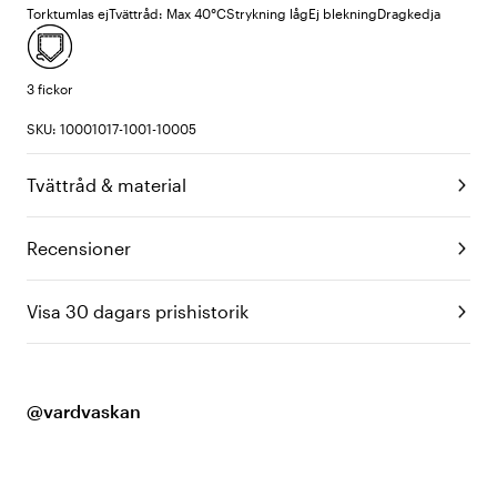
Torktumlas ej
Tvättråd: Max 40°C
Strykning låg
Ej blekning
Dragkedja
3 fickor
SKU: 10001017-1001-10005
Tvättråd & material
Recensioner
Visa 30 dagars prishistorik
@vardvaskan