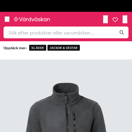
Trustpilot
Upptäck mer:
KLÄDER
JACKOR & VÄSTAR