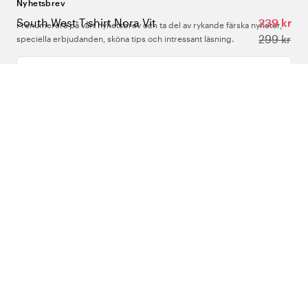
Nyhetsbrev
South West T-shirt Nora Vit
239 kr
Prenumerera på vårt nyhetsbrev och ta del av rykande färska nyheter,
299 kr
speciella erbjudanden, sköna tips och intressant läsning.
Ange din e-postadress
Om Oss
Support
Följ oss
Sverige