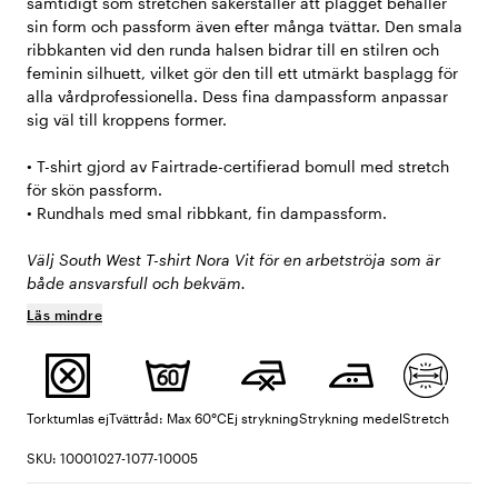
samtidigt som stretchen säkerställer att plagget behåller
sin form och passform även efter många tvättar. Den smala
ribbkanten vid den runda halsen bidrar till en stilren och
feminin silhuett, vilket gör den till ett utmärkt basplagg för
alla vårdprofessionella. Dess fina dampassform anpassar
sig väl till kroppens former.
• T-shirt gjord av Fairtrade-certifierad bomull med stretch
för skön passform.
• Rundhals med smal ribbkant, fin dampassform.
Välj South West T-shirt Nora Vit för en arbetströja som är
både ansvarsfull och bekväm.
Läs mindre
Torktumlas ej
Tvättråd: Max 60°C
Ej strykning
Strykning medel
Stretch
SKU: 10001027-1077-10005