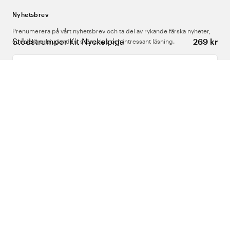
Nyhetsbrev
Prenumerera på vårt nyhetsbrev och ta del av rykande färska nyheter,
Stödstrumpor Kit Nyckelpiga
269 kr
speciella erbjudanden, sköna tips och intressant läsning.
Ange din e-postadress
Om Oss
Support
Följ oss
Sverige