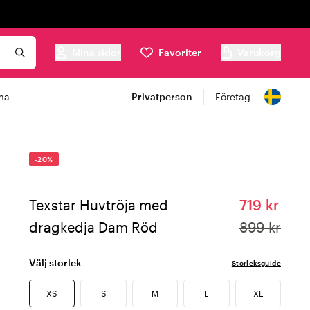
Mina sidor
Favoriter
Varukorg
ma
Privatperson
Företag
-20%
Texstar Huvtröja med
719 kr
dragkedja Dam Röd
899 kr
Välj storlek
Storleksguide
XS
S
M
L
XL