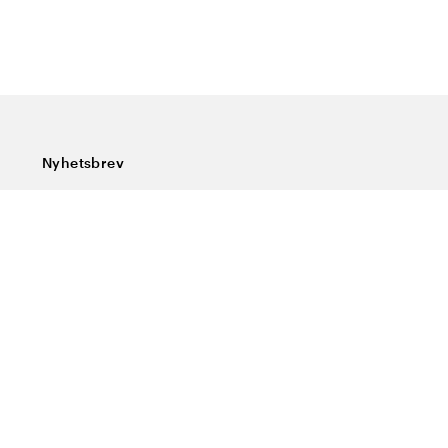
Nyhetsbrev
Prenumerera på vårt nyhetsbrev och ta del av rykande
färska nyheter, speciella erbjudanden, sköna tips och
intressant läsning.
Ange din e-postadress