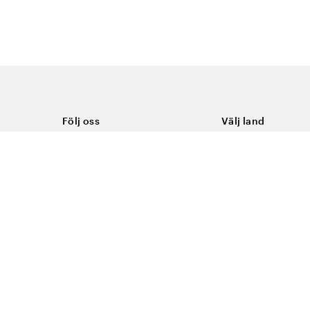
Följ oss
Välj land
Facebook
Sverige
Instagram
Youtube
LinkedIn
TikTok