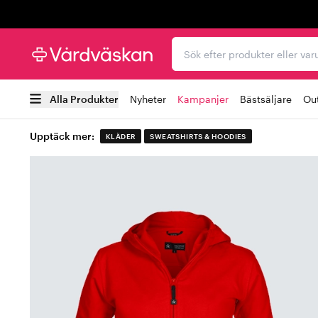
Trustpilot
Sök efter produkter elle
Alla Produkter
Nyheter
Kampanjer
Bästsäljare
Out
Upptäck mer:
KLÄDER
SWEATSHIRTS & HOODIES