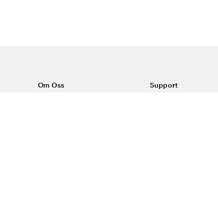
Om Oss
Support
Om Vårdväskan
Kontakta oss
Vår historia
Vanliga frågor
Sponsring
Köpvillkor
Rabattkoder & erbjudanden
Frakt & returer
Blogg
Reklamation
Dataskyddspolicy
Trygg E-handel
#yesvardvaskan