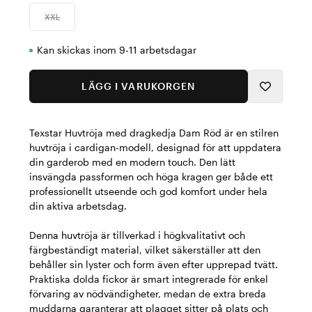
XXL
Kan skickas inom 9-11 arbetsdagar
LÄGG I VARUKORGEN
Texstar Huvtröja med dragkedja Dam Röd är en stilren
huvtröja i cardigan-modell, designad för att uppdatera
din garderob med en modern touch. Den lätt
insvängda passformen och höga kragen ger både ett
professionellt utseende och god komfort under hela
din aktiva arbetsdag.
Denna huvtröja är tillverkad i högkvalitativt och
färgbeständigt material, vilket säkerställer att den
behåller sin lyster och form även efter upprepad tvätt.
Praktiska dolda fickor är smart integrerade för enkel
förvaring av nödvändigheter, medan de extra breda
muddarna garanterar att plagget sitter på plats och