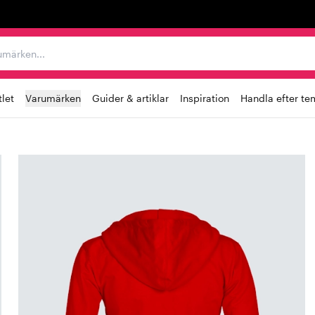
r varumärken...
let
Varumärken
Guider & artiklar
Inspiration
Handla efter te