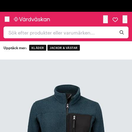
Trustpilot
Upptäck mer:
KLÄDER
JACKOR & VÄSTAR