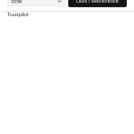
37/39
LÄGG I VARUKORGEN
Trustpilot