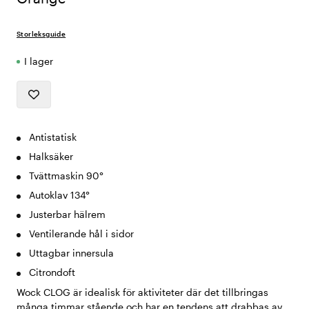
Storleksguide
I lager
Antistatisk
Halksäker
Tvättmaskin 90°
Autoklav 134°
Justerbar hälrem
Ventilerande hål i sidor
Uttagbar innersula
Citrondoft
Wock CLOG är idealisk för aktiviteter där det tillbringas
många timmar stående och har en tendens att drabbas av