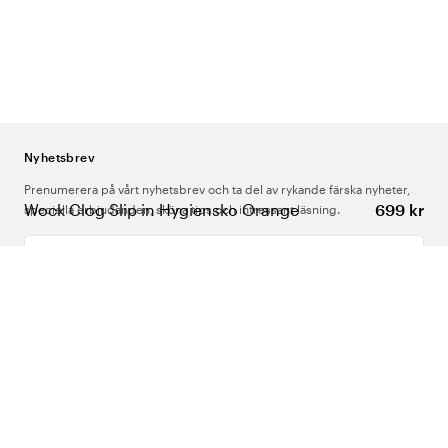
Nyhetsbrev
Prenumerera på vårt nyhetsbrev och ta del av rykande färska nyheter,
Wock Clog Slip in Hygiensko Orange
699 kr
speciella erbjudanden, sköna tips och intressant läsning.
Ange din e-postadress
Om Oss
Support
Följ oss