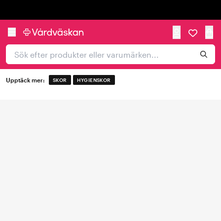
Trustpilot
Upptäck mer:
SKOR
HYGIENSKOR