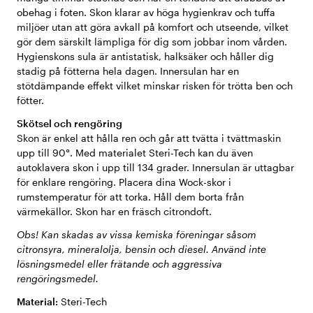
obehag i foten. Skon klarar av höga hygienkrav och tuffa
miljöer utan att göra avkall på komfort och utseende, vilket
gör dem särskilt lämpliga för dig som jobbar inom vården.
Hygienskons sula är antistatisk, halksäker och håller dig
stadig på fötterna hela dagen. Innersulan har en
stötdämpande effekt vilket minskar risken för trötta ben och
fötter.
Skötsel och rengöring
Skon är enkel att hålla ren och går att tvätta i tvättmaskin
upp till 90°. Med materialet Steri-Tech kan du även
autoklavera skon i upp till 134 grader. Innersulan är uttagbar
för enklare rengöring. Placera dina Wock-skor i
rumstemperatur för att torka. Håll dem borta från
värmekällor. Skon har en fräsch citrondoft.
Obs! Kan skadas av vissa kemiska föreningar såsom
citronsyra, mineralolja, bensin och diesel. Använd inte
lösningsmedel eller frätande och aggressiva
rengöringsmedel.
Material:
Steri-Tech