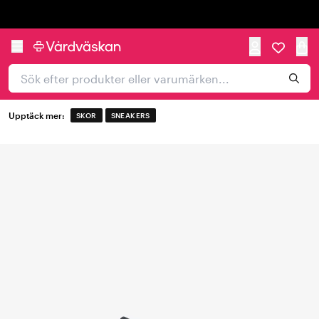
Trustpilot
Upptäck mer:
SKOR
SNEAKERS