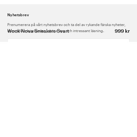
Nyhetsbrev
Prenumerera på vårt nyhetsbrev och ta del av rykande färska nyheter,
Wock Nova Sneakers Svart
999 kr
speciella erbjudanden, sköna tips och intressant läsning.
Ange din e-postadress
Om Oss
Support
Följ oss
Sverige