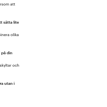
ersom att
 sätta lite
inera olika
l på din
skyltar och
a utan i