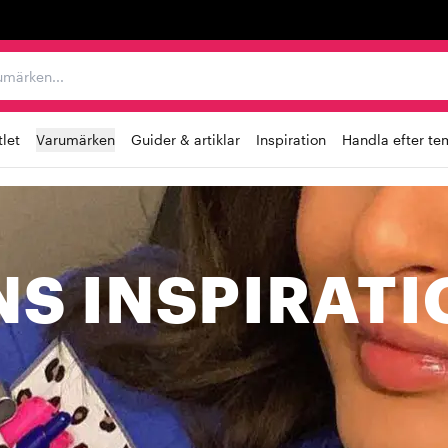
r varumärken...
let
Varumärken
Guider & artiklar
Inspiration
Handla efter te
S INSPIRATI