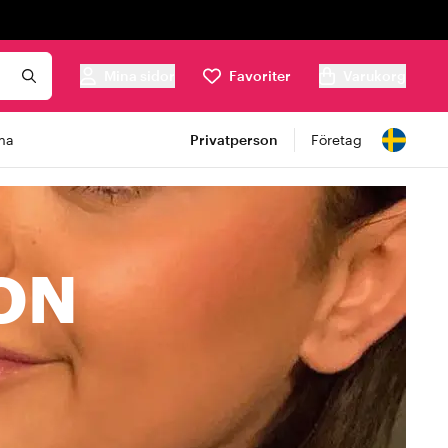
Mina sidor
Favoriter
Varukorg
ma
Privatperson
Företag
ON