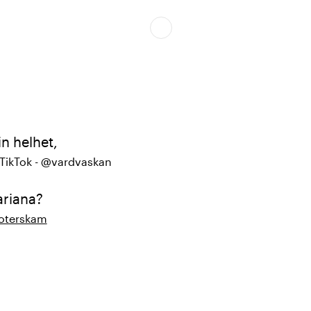
in helhet,
 TikTok - @vardvaskan
ariana?
koterskam