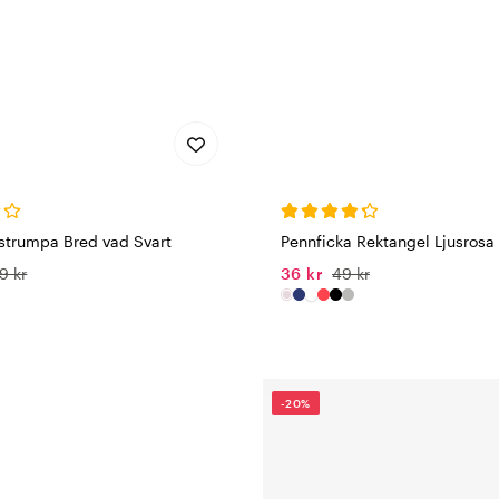
strumpa Bred vad Svart
Pennficka Rektangel Ljusrosa
9 kr
36 kr
49 kr
-20%