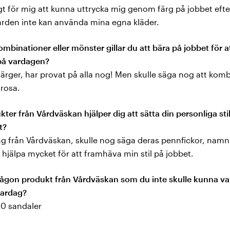
igt för mig att kunna uttrycka mig genom färg på jobbet eft
ården inte kan använda mina egna kläder.
ombinationer eller mönster gillar du att bära på jobbet för att
 på vardagen?
 färger, har provat på alla nog! Men skulle säga nog att komb
 rosa.
kter från Vårdväskan hjälper dig att sätta din personliga sti
t?
ing från Vårdväskan, skulle nog säga deras pennfickor, namn
 hjälpa mycket för att framhäva min stil på jobbet.
någon produkt från Vårdväskan som du inte skulle kunna var
vardag?
.0 sandaler