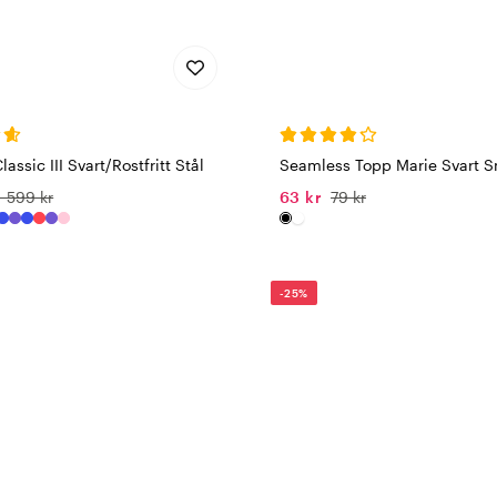
assic III Svart/Rostfritt Stål
Seamless Topp Marie Svart 
1 599 kr
63 kr
79 kr
-25%