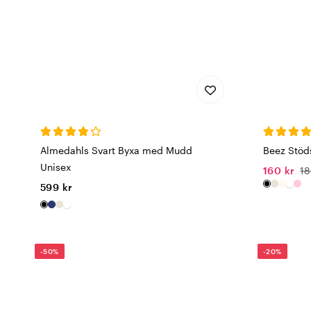
Almedahls Svart Byxa med Mudd
Beez Stöd
Unisex
160 kr
18
599 kr
-50%
-20%