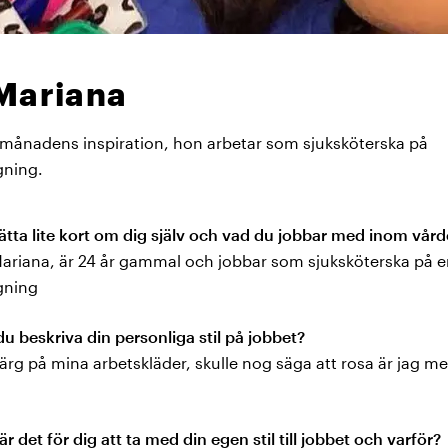
Mariana
 månadens inspiration, hon arbetar som sjuksköterska på
gning.
ätta lite kort om dig själv och vad du jobbar med inom vår
Mariana, är 24 år gammal och jobbar som sjuksköterska på 
gning
du beskriva din personliga stil på jobbet?
färg på mina arbetskläder, skulle nog säga att rosa är jag 
är det för dig att ta med din egen stil till jobbet och varför?