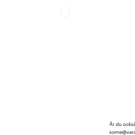
Är du också
some@vard