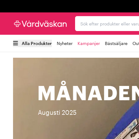
Trustpilot
Sök efter produkter elle
Alla Produkter
Nyheter
Kampanjer
Bästsäljare
Out
MÅNADEN
Augusti 2025