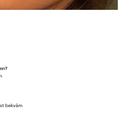
den?
en
mest bekväm