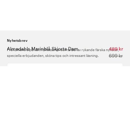
Nyhetsbrev
Almedahls Marinblå Skjorta Dam
489 kr
Prenumerera på vårt nyhetsbrev och ta del av rykande färska nyheter,
699 kr
speciella erbjudanden, sköna tips och intressant läsning.
Ange din e-postadress
Om Oss
Support
Följ oss