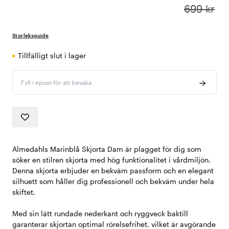
699 kr
Storleksguide
Tillfälligt slut i lager
Fyll i epost för att bevaka
Almedahls Marinblå Skjorta Dam är plagget för dig som
söker en stilren skjorta med hög funktionalitet i vårdmiljön.
Denna skjorta erbjuder en bekväm passform och en elegant
silhuett som håller dig professionell och bekväm under hela
skiftet.
Med sin lätt rundade nederkant och ryggveck baktill
garanterar skjortan optimal rörelsefrihet, vilket är avgörande