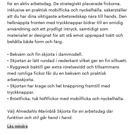
för en aktiv arbetsdag. De strategiskt placerade fickorna,
inklusive en praktisk mobilficka och nyckelhälla, säkerställer
att du har dina viktigaste arbetsredskap nära till hands. Den
helknäppta fronten med tryckknappar bidrar till en smidig
användning och ett prydligt intryck, samtidigt som
materialet är designat för att stå emot upprepad tvätt och
behålla både form och färg.
• Bekväm och fin skjorta i dammodell.
• Skjortan är lätt rundad i nederkant vilket ger en fin silhuett.
• Ryggveck baktill ger extra rörelsevidd och tillsammans
med rymliga fickor får du en bekväm och praktisk
arbetsskjorta.
• Skjortan har krage och hel knäppning framtill med
tryckknappar.
• Bröstficka, två höftfickor med mobilficka och nyckelhälla.
Välj Almedahls Marinblå Skjorta för en arbetsdag där
funktion och stil går hand i hand.
Läs mindre