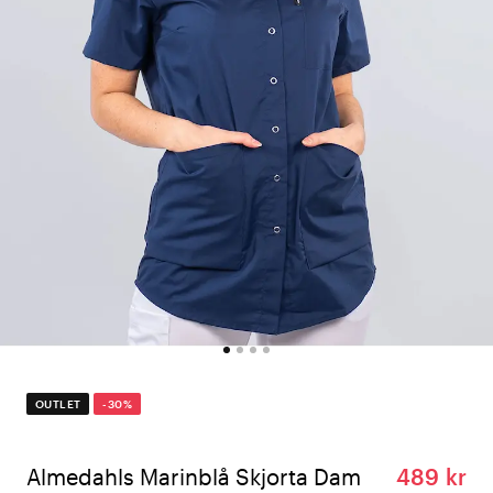
OUTLET
-30%
Almedahls Marinblå Skjorta Dam
489 kr