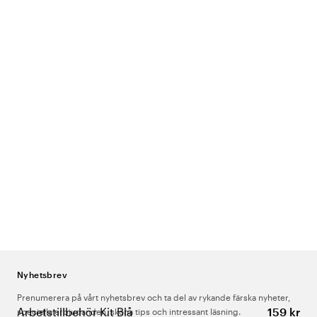
Nyhetsbrev
Prenumerera på vårt nyhetsbrev och ta del av rykande färska nyheter,
Arbetstillbehör Kit Blå
159 kr
speciella erbjudanden, sköna tips och intressant läsning.