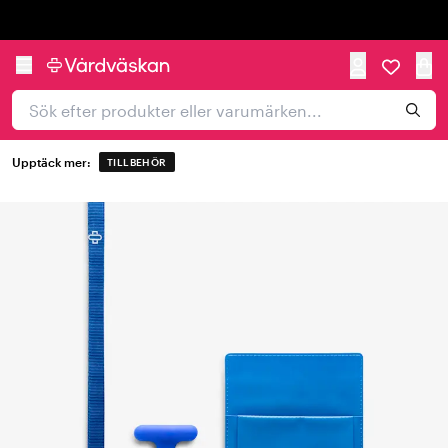
Trustpilot
Upptäck mer:
TILLBEHÖR