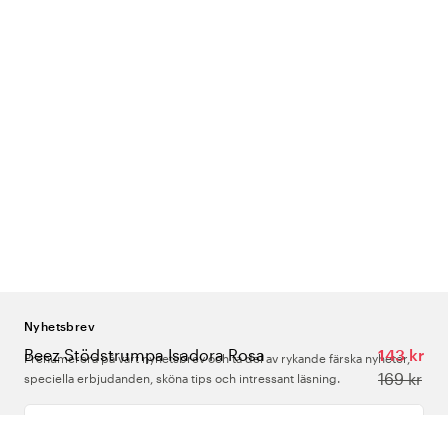
Nyhetsbrev
Beez Stödstrumpa Isadora Rosa
143 kr
Prenumerera på vårt nyhetsbrev och ta del av rykande färska nyheter,
169 kr
speciella erbjudanden, sköna tips och intressant läsning.
Ange din e-postadress