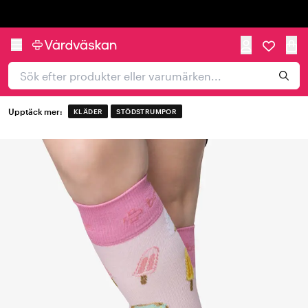
Trustpilot
Upptäck mer:
KLÄDER
STÖDSTRUMPOR