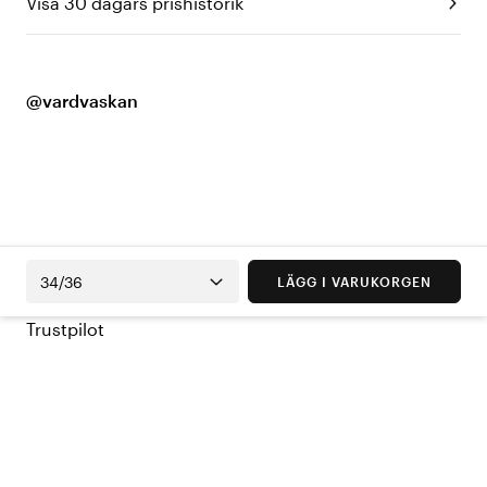
Visa 30 dagars prishistorik
@vardvaskan
34/36
LÄGG I VARUKORGEN
Trustpilot