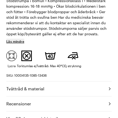
Stödstrumpa i bomull • Kompressionsklass I • Medelstark
kompression: 16-18 mmHg • Ökar blodcirkulationen i ben
och fötter • Förebygger blodproppar och åderbråck • Ger
stöd åt trötta och svullna ben Har du medicinska besvär
rekommenderar vi att du kontaktar en specialist innan du
använder stödstrumpor. Stödstrumporna säljer parvis och
öppet köp/bytesrätt gäller ej efter att de har provats.
Läs mindre
Lycra
Torktumlas ej
Tvättråd: Max 40°C
Ej strykning
SKU: 10004135-1085-13436
Tvättråd & material
Recensioner