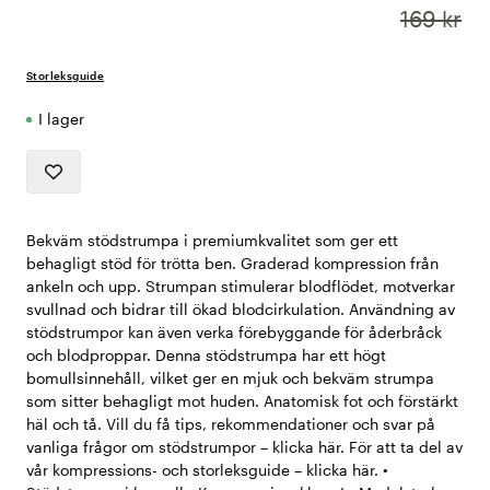
169 kr
Storleksguide
I lager
Bekväm stödstrumpa i premiumkvalitet som ger ett
behagligt stöd för trötta ben. Graderad kompression från
ankeln och upp. Strumpan stimulerar blodflödet, motverkar
svullnad och bidrar till ökad blodcirkulation. Användning av
stödstrumpor kan även verka förebyggande för åderbråck
och blodproppar. Denna stödstrumpa har ett högt
bomullsinnehåll, vilket ger en mjuk och bekväm strumpa
som sitter behagligt mot huden. Anatomisk fot och förstärkt
häl och tå. Vill du få tips, rekommendationer och svar på
vanliga frågor om stödstrumpor – klicka här. För att ta del av
vår kompressions- och storleksguide – klicka här. •