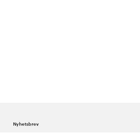
Nyhetsbrev
Prenumerera på vårt nyhetsbrev och ta del av rykande