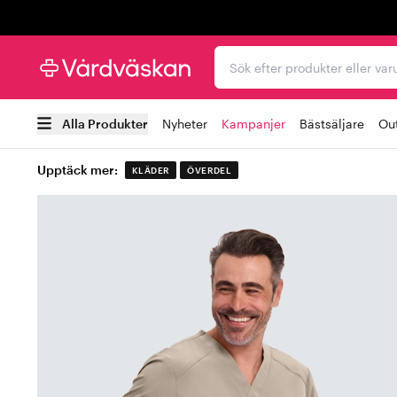
Trustpilot
Sök efter produkter elle
Alla Produkter
Nyheter
Kampanjer
Bästsäljare
Out
Upptäck mer:
KLÄDER
ÖVERDEL