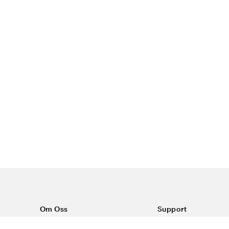
Om Oss
Support
Om Vårdväskan
Kontakta oss