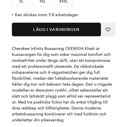
XL
XXL
XXXL
Kan skickas inom 7-9 arbetsdagar
LÄGG I VARUKORGEN
Cherokee Infinity Bussarong CKE900A Khaki är
bussarongen för dig som söker maximal komfort och
rörelsefrihet under långa skift, utan att kompromissa
med ett professionellt utseende. De ribbstickade
sidopanelerna och 4-vägsstretchen ger dig full
flexibilitet, medan det fuktabsorberande materialet
håller dig torr och bekväm hela dagen. Den v-ringade
modellen är dessutom rynkfri, vilket säkerställer ett
slätt och lättskött plagg som alltid ser representativt
ut. Med tre praktiska fickor har du enkel tillgång till
dina redskap och tillhörigheter. Denna moderna
arbetsbussarong kombinerar stil med funktion och
underlättar din yrkesvardag.