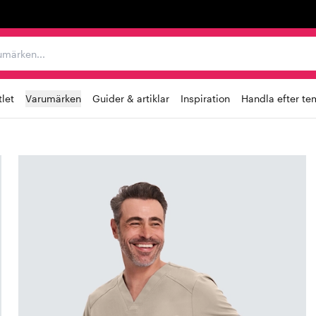
r varumärken...
let
Varumärken
Guider & artiklar
Inspiration
Handla efter te