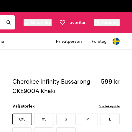
Mina sidor
Favoriter
Varukorg
ma
Privatperson
Företag
Cherokee Infinity Bussarong
599 kr
CKE900A Khaki
Välj storlek
Storleksguide
XXS
XS
S
M
L