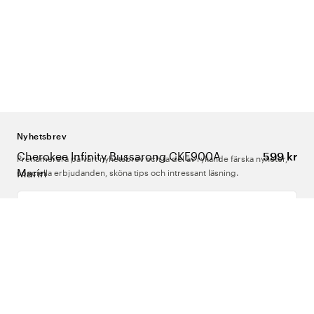
Nyhetsbrev
Cherokee Infinity Bussarong CKE900A
599 kr
Prenumerera på vårt nyhetsbrev och ta del av rykande färska nyheter,
Marin
speciella erbjudanden, sköna tips och intressant läsning.
Ange din e-postadress
Om Oss
Support