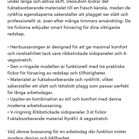
under långa och aktiva skift. Dessutom bidrar det
fuktabsorberande materialet till en fräsch känsla, medan de
rynkfria egenskaperna säkerställer att plagget ser slätt och
professionellt ut, även efter många timmars användning. De
tre fickorna erbjuder smart förvaring för dina viktigaste
redskap.
• Herrbussarongen är designad för att ge maximal komfort
och rörelsefrihet tack vare ribbstickade sidopaneler och 4-
vägsstretch.
• Den v-ringade modellen är funktionell med tre praktiska
fickor för förvaring av redskap och tillhörigheter.
• Materialet är fuktabsorberande och rynkfritt, vilket
säkerställer ett slätt och lättskött plagg som passar perfekt
för långa arbetsdagar.
• Upplev en kombination av stil och komfort med denna
moderna arbetsbussarong.
• V-ringning Ribbstickade sidopaneler 3 st fickor
Fuktabsorberande material Rynkfri 4-vägsstretch
Välj denna bussarong för en arbetsdag där funktion möter
modern design och hållbarhet.