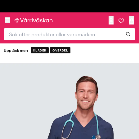
Trustpilot
Upptäck mer:
KLÄDER
ÖVERDEL