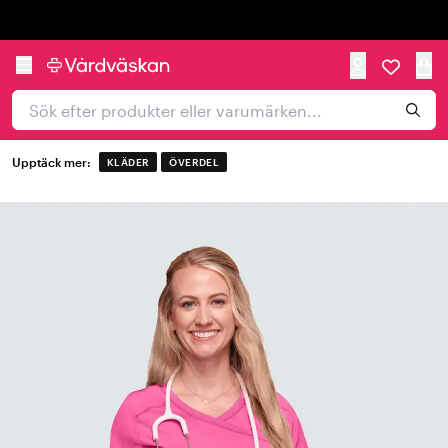
Trustpilot
Upptäck mer:
KLÄDER
ÖVERDEL