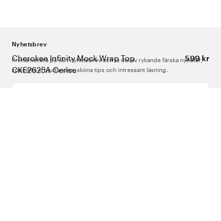
Nyhetsbrev
Cherokee Infinity Mock Wrap Top
599 kr
Prenumerera på vårt nyhetsbrev och ta del av rykande färska nyheter,
CKE2625A Cerise
speciella erbjudanden, sköna tips och intressant läsning.
Ange din e-postadress
Om Oss
Support
Följ oss
Sverige