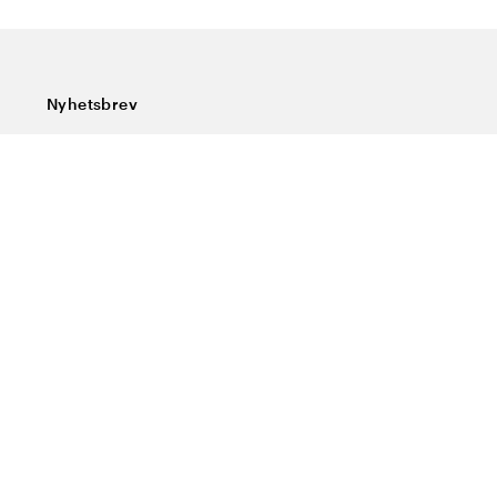
Nyhetsbrev
Prenumerera på vårt nyhetsbrev och ta del av rykande
färska nyheter, speciella erbjudanden, sköna tips och
intressant läsning.
Ange din e-postadress