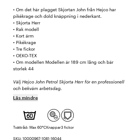
• Om det här plagget Skjortan John från Hejco har
pikékrage och dold knäppning i nederkant.
• Skjorta Herr
• Rak modell
• Kort ärm
• Pikékrage
• Tre fickor
• OEKO-TEX
• Om modellen Modellen är 189 cm lång och bär
storlek 44
Välj Hejco John Petrol Skjorta Herr för en professionell
och bekväm arbetsdag.
Läs mindre
Tvättråd: Max 60°C
Knappar
3 fickor
SKU: 10000967-1081-16044