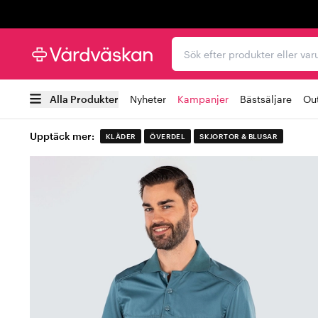
Trustpilot
Sök efter produkter elle
Alla Produkter
Nyheter
Kampanjer
Bästsäljare
Out
Upptäck mer:
KLÄDER
ÖVERDEL
SKJORTOR & BLUSAR