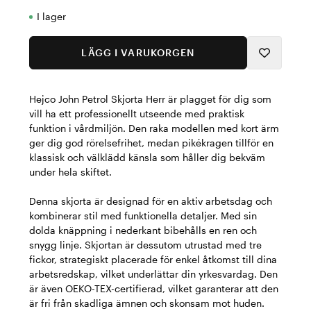
I lager
LÄGG I VARUKORGEN
Hejco John Petrol Skjorta Herr är plagget för dig som
vill ha ett professionellt utseende med praktisk
funktion i vårdmiljön. Den raka modellen med kort ärm
ger dig god rörelsefrihet, medan pikékragen tillför en
klassisk och välklädd känsla som håller dig bekväm
under hela skiftet.
Denna skjorta är designad för en aktiv arbetsdag och
kombinerar stil med funktionella detaljer. Med sin
dolda knäppning i nederkant bibehålls en ren och
snygg linje. Skjortan är dessutom utrustad med tre
fickor, strategiskt placerade för enkel åtkomst till dina
arbetsredskap, vilket underlättar din yrkesvardag. Den
är även OEKO-TEX-certifierad, vilket garanterar att den
är fri från skadliga ämnen och skonsam mot huden.