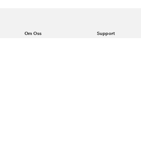
Om Oss
Support
Om Vårdväskan
Kontakta oss
Vår historia
Vanliga frågor
Sponsring
Köpvillkor
Rabattkoder & erbjudanden
Frakt & returer
Blogg
Reklamation
Dataskyddspolicy
Trygg E-handel
#yesvardvaskan