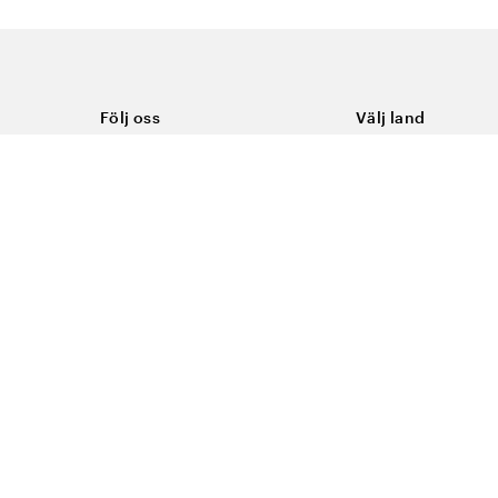
Följ oss
Välj land
Facebook
Sverige
Instagram
Youtube
LinkedIn
TikTok