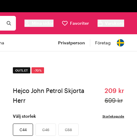
Mina sidor
Favoriter
Varukorg
ma
Privatperson
Företag
OUTLET
-70%
Hejco John Petrol Skjorta
209 kr
Herr
699 kr
Välj storlek
Storleksguide
C44
C46
C58