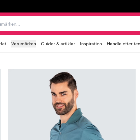
r varumärken...
let
Varumärken
Guider & artiklar
Inspiration
Handla efter te