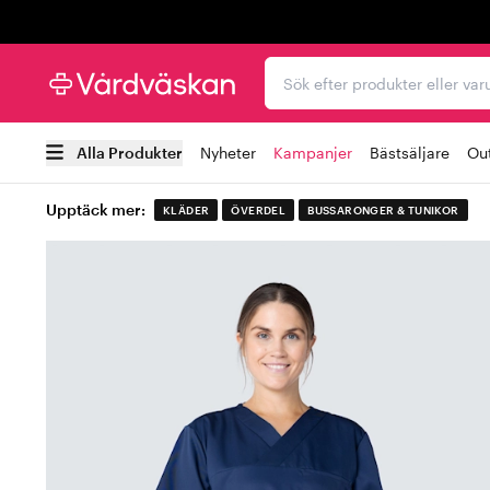
Trustpilot
Sök efter produkter elle
Alla Produkter
Nyheter
Kampanjer
Bästsäljare
Out
Upptäck mer:
KLÄDER
ÖVERDEL
BUSSARONGER & TUNIKOR