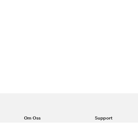
Om Oss
Support
Om Vårdväskan
Kontakta oss