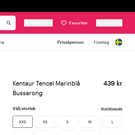
Mina sidor
Favoriter
Varukorg
ma
Privatperson
Företag
Kentaur Tencel Marinblå
439 kr
Bussarong
Välj storlek
Storleksguide
XXS
XS
S
M
L