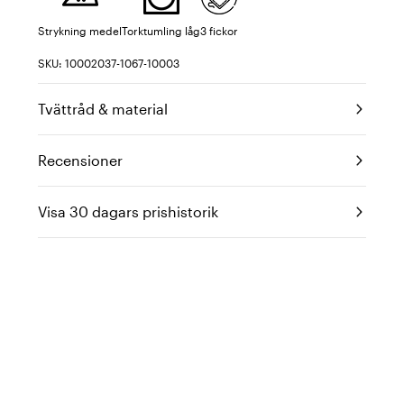
Strykning medel
Torktumling låg
3 fickor
SKU: 10002037-1067-10003
Tvättråd & material
Recensioner
Visa 30 dagars prishistorik