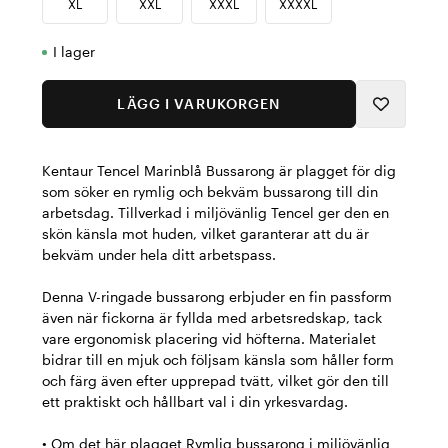
XL
XXL
XXXL
XXXXL
I lager
LÄGG I VARUKORGEN
Kentaur Tencel Marinblå Bussarong är plagget för dig
som söker en rymlig och bekväm bussarong till din
arbetsdag. Tillverkad i miljövänlig Tencel ger den en
skön känsla mot huden, vilket garanterar att du är
bekväm under hela ditt arbetspass.
Denna V-ringade bussarong erbjuder en fin passform
även när fickorna är fyllda med arbetsredskap, tack
vare ergonomisk placering vid höfterna. Materialet
bidrar till en mjuk och följsam känsla som håller form
och färg även efter upprepad tvätt, vilket gör den till
ett praktiskt och hållbart val i din yrkesvardag.
• Om det här plagget Rymlig bussarong i miljövänlig