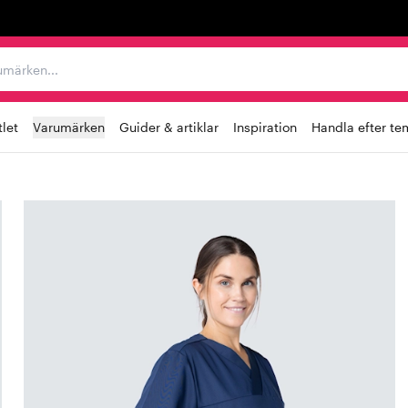
r varumärken...
let
Varumärken
Guider & artiklar
Inspiration
Handla efter te