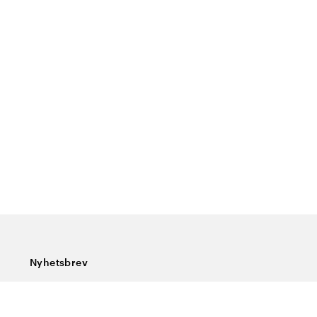
Nyhetsbrev
Prenumerera på vårt nyhetsbrev och ta del av rykande
färska nyheter, speciella erbjudanden, sköna tips och