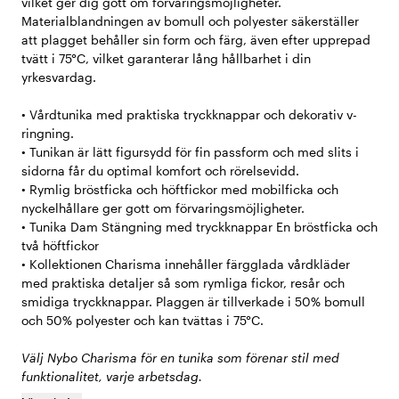
vilket ger dig gott om förvaringsmöjligheter.
Materialblandningen av bomull och polyester säkerställer
att plagget behåller sin form och färg, även efter upprepad
tvätt i 75°C, vilket garanterar lång hållbarhet i din
yrkesvardag.
• Vårdtunika med praktiska tryckknappar och dekorativ v-
ringning.
• Tunikan är lätt figursydd för fin passform och med slits i
sidorna får du optimal komfort och rörelsevidd.
• Rymlig bröstficka och höftfickor med mobilficka och
nyckelhållare ger gott om förvaringsmöjligheter.
• Tunika Dam Stängning med tryckknappar En bröstficka och
två höftfickor
• Kollektionen Charisma innehåller färgglada vårdkläder
med praktiska detaljer så som rymliga fickor, resår och
smidiga tryckknappar. Plaggen är tillverkade i 50% bomull
och 50% polyester och kan tvättas i 75°C.
Välj Nybo Charisma för en tunika som förenar stil med
funktionalitet, varje arbetsdag.