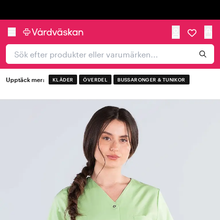
Trustpilot
Upptäck mer:
KLÄDER
ÖVERDEL
BUSSARONGER & TUNIKOR