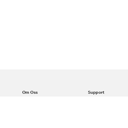
Om Oss
Support
Om Vårdväskan
Kontakta oss
Vår historia
Vanliga frågor
Sponsring
Köpvillkor