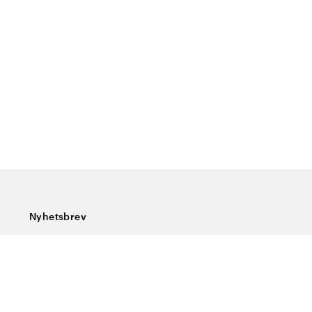
Nyhetsbrev
Prenumerera på vårt nyhetsbrev och ta del av rykande
färska nyheter, speciella erbjudanden, sköna tips och
intressant läsning.
Ange din e-postadress