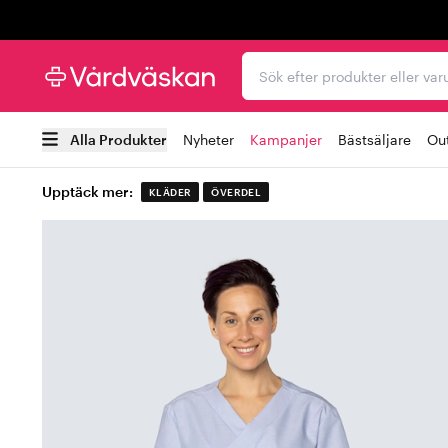
Trustpilot
Sök efter produkter elle
Alla Produkter
Nyheter
Kampanjer
Bästsäljare
Out
Upptäck mer:
KLÄDER
ÖVERDEL