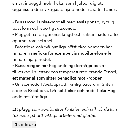
smart inbyggd mobilficka, som hjälper dig att
organisera dina viktigaste hjälpmedel nära till hands.
• Bussarong i unisexmodell med avslappnad, rymlig
passform och sportigt utseende.
• Plagget har en generös längd och slitsar i sidorna för
optimal rörelsefrihet.
• Bröstficka och två rymliga höftfickor, varav en har
mindre innerficka för exempelvis mobiltelefon eller
mindre hjälpmedel.
• Bussarongen har hög andningsförmåga och är
tillverkad i slitstark och temperaturreglerande Tencel,
ett material som sitter behagligt mot kroppen.
• Unisexmodell Avslappnad, rymlig passform Slits i
sidorna Bröstficka, två höftfickor och mobilficka Hög
andningsförmåga
Ett plagg som kombinerar funktion och stil, så du kan
fokusera på ditt viktiga arbete med glädje.
Läs mindre