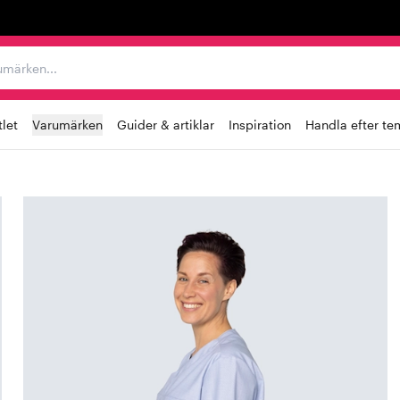
r varumärken...
let
Varumärken
Guider & artiklar
Inspiration
Handla efter te