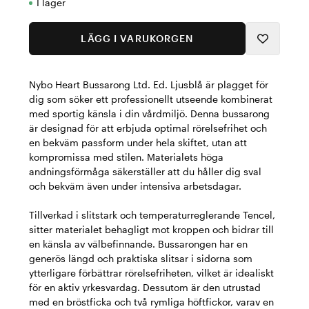
I lager
LÄGG I VARUKORGEN
Nybo Heart Bussarong Ltd. Ed. Ljusblå är plagget för
dig som söker ett professionellt utseende kombinerat
med sportig känsla i din vårdmiljö. Denna bussarong
är designad för att erbjuda optimal rörelsefrihet och
en bekväm passform under hela skiftet, utan att
kompromissa med stilen. Materialets höga
andningsförmåga säkerställer att du håller dig sval
och bekväm även under intensiva arbetsdagar.
Tillverkad i slitstark och temperaturreglerande Tencel,
sitter materialet behagligt mot kroppen och bidrar till
en känsla av välbefinnande. Bussarongen har en
generös längd och praktiska slitsar i sidorna som
ytterligare förbättrar rörelsefriheten, vilket är idealiskt
för en aktiv yrkesvardag. Dessutom är den utrustad
med en bröstficka och två rymliga höftfickor, varav en