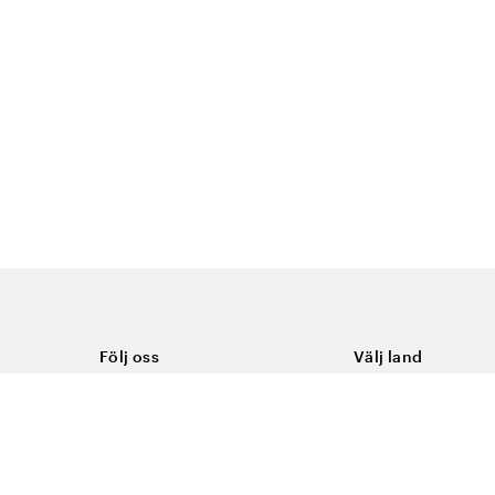
Följ oss
Välj land
Facebook
Sverige
Instagram
Youtube