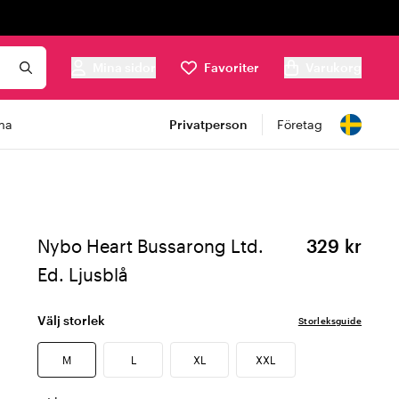
Mina sidor
Favoriter
Varukorg
ma
Privatperson
Företag
Nybo Heart Bussarong Ltd.
329 kr
Ed. Ljusblå
Välj storlek
Storleksguide
M
L
XL
XXL