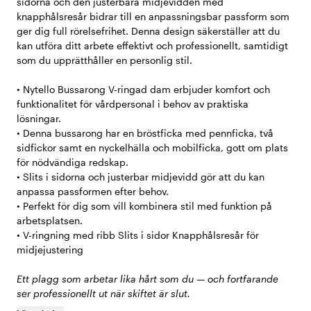
sidorna och den justerbara midjevidden med
knapphålsresår bidrar till en anpassningsbar passform som
ger dig full rörelsefrihet. Denna design säkerställer att du
kan utföra ditt arbete effektivt och professionellt, samtidigt
som du upprätthåller en personlig stil.
• Nytello Bussarong V-ringad dam erbjuder komfort och
funktionalitet för vårdpersonal i behov av praktiska
lösningar.
• Denna bussarong har en bröstficka med pennficka, två
sidfickor samt en nyckelhälla och mobilficka, gott om plats
för nödvändiga redskap.
• Slits i sidorna och justerbar midjevidd gör att du kan
anpassa passformen efter behov.
• Perfekt för dig som vill kombinera stil med funktion på
arbetsplatsen.
• V-ringning med ribb Slits i sidor Knapphålsresår för
midjejustering
Ett plagg som arbetar lika hårt som du — och fortfarande
ser professionellt ut när skiftet är slut.