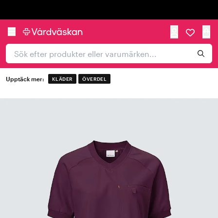
Trustpilot
Upptäck mer:
KLÄDER
ÖVERDEL