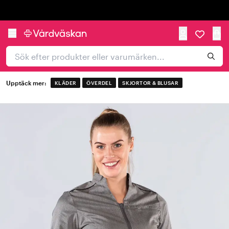
Trustpilot
Upptäck mer:
KLÄDER
ÖVERDEL
SKJORTOR & BLUSAR