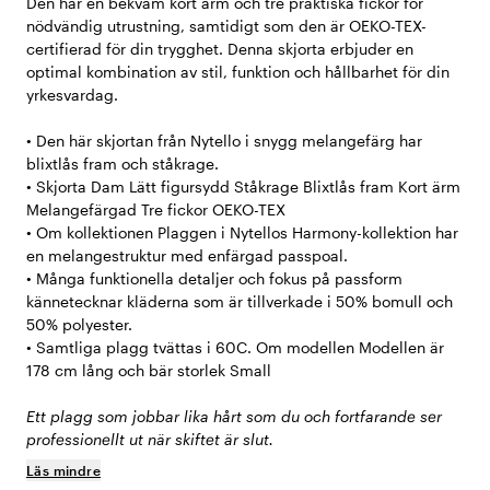
Den har en bekväm kort ärm och tre praktiska fickor för
nödvändig utrustning, samtidigt som den är OEKO-TEX-
certifierad för din trygghet. Denna skjorta erbjuder en
optimal kombination av stil, funktion och hållbarhet för din
yrkesvardag.
• Den här skjortan från Nytello i snygg melangefärg har
blixtlås fram och ståkrage.
• Skjorta Dam Lätt figursydd Ståkrage Blixtlås fram Kort ärm
Melangefärgad Tre fickor OEKO-TEX
• Om kollektionen Plaggen i Nytellos Harmony-kollektion har
en melangestruktur med enfärgad passpoal.
• Många funktionella detaljer och fokus på passform
kännetecknar kläderna som är tillverkade i 50% bomull och
50% polyester.
• Samtliga plagg tvättas i 60C. Om modellen Modellen är
178 cm lång och bär storlek Small
Ett plagg som jobbar lika hårt som du och fortfarande ser
professionellt ut när skiftet är slut.
Läs mindre