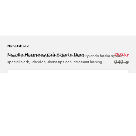
Nyhetsbrev
Nytello Harmony Grå Skjorta Dam
759 kr
Prenumerera på vårt nyhetsbrev och ta del av rykande färska nyheter,
949 kr
speciella erbjudanden, sköna tips och intressant läsning.
Ange din e-postadress
Om Oss
Support
Följ oss