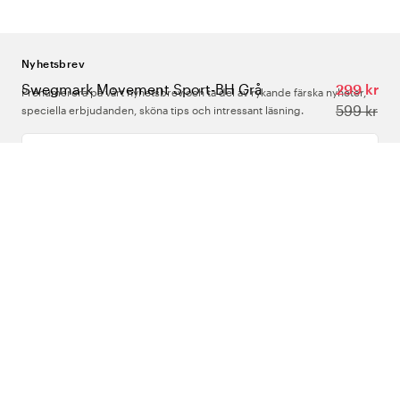
Nyhetsbrev
Swegmark Movement Sport-BH Grå
299 kr
Prenumerera på vårt nyhetsbrev och ta del av rykande färska nyheter,
599 kr
speciella erbjudanden, sköna tips och intressant läsning.
Ange din e-postadress
Om Oss
Support
Följ oss
Sverige