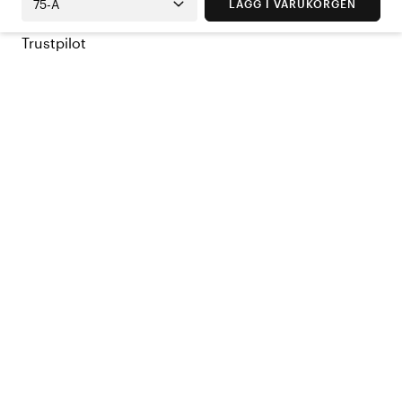
75-A
LÄGG I VARUKORGEN
Trustpilot