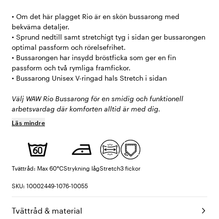
• Om det här plagget Rio är en skön bussarong med
bekväma detaljer.
• Sprund nedtill samt stretchigt tyg i sidan ger bussarongen
optimal passform och rörelsefrihet.
• Bussarongen har insydd bröstficka som ger en fin
passform och två rymliga framfickor.
• Bussarong Unisex V-ringad hals Stretch i sidan
Välj WAW Rio Bussarong för en smidig och funktionell
arbetsvardag där komforten alltid är med dig.
Läs mindre
Tvättråd: Max 60°C
Strykning låg
Stretch
3 fickor
SKU: 10002449-1076-10055
Tvättråd & material