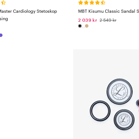
Master Cardiology Stetoskop
MBT Kisumu Classic Sandal S
sing
2 039 kr
2 549 kr