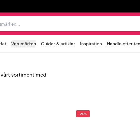
r varumärken...
let
Varumärken
Guider & artiklar
Inspiration
Handla efter te
r i vårt sortiment med
-20%