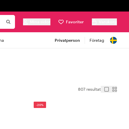
Mina sidor
Favoriter
Varukorg
ma
Privatperson
Företag
807 resultat
-20%