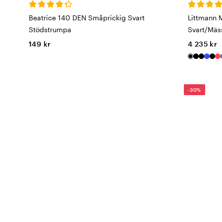
Beatrice 140 DEN Småprickig Svart
Littmann 
Stödstrumpa
Svart/Mäs
149 kr
4 235 kr
-30%