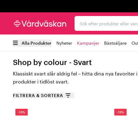
Trustpilot
Sök efter produkter elle
Alla Produkter
Nyheter
Kampanjer
Bästsäljare
Out
Shop by colour - Svart
Klassiskt svart slår aldrig fel – hitta dina nya favorite
produkter i tidlöst svart.
FILTRERA & SORTERA
-15%
-15%