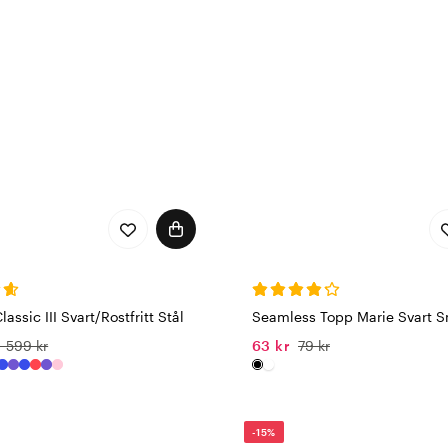
assic III Svart/Rostfritt Stål
Seamless Topp Marie Svart 
1 599 kr
63 kr
79 kr
-15%