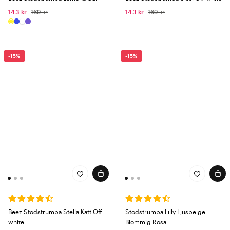
143 kr
169 kr
143 kr
169 kr
-15%
-15%
Beez Stödstrumpa Stella Katt Off
Stödstrumpa Lilly Ljusbeige
white
Blommig Rosa