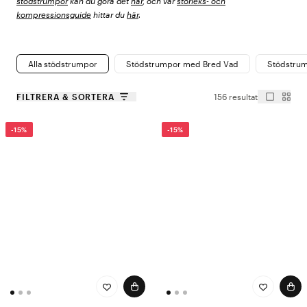
stödstrumpor
kan du göra det
här
, och vår
storleks- och
kompressionsguide
hittar du
här
.
Alla stödstrumpor
Stödstrumpor med Bred Vad
Stödstrum
FILTRERA & SORTERA
156 resultat
-15%
-15%