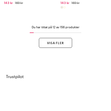
143 kr
169 kr
143 kr
169 kr
Du har tittat på 12 av 156 produkter
VISA FLER
Trustpilot