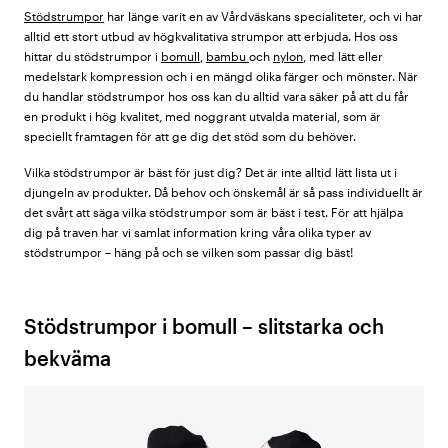
Stödstrumpor
har länge varit en av Vårdväskans specialiteter, och vi har
alltid ett stort utbud av högkvalitativa strumpor att erbjuda. Hos oss
hittar du stödstrumpor i
bomull
,
bambu
och
nylon
, med lätt eller
medelstark kompression och i en mängd olika färger och mönster. När
du handlar stödstrumpor hos oss kan du alltid vara säker på att du får
en produkt i hög kvalitet, med noggrant utvalda material, som är
speciellt framtagen för att ge dig det stöd som du behöver.
Vilka stödstrumpor är bäst för just dig? Det är inte alltid lätt lista ut i
djungeln av produkter. Då behov och önskemål är så pass individuellt är
det svårt att säga vilka stödstrumpor som är bäst i test. För att hjälpa
dig på traven har vi samlat information kring våra olika typer av
stödstrumpor – häng på och se vilken som passar dig bäst!
Stödstrumpor i bomull – slitstarka och
bekväma