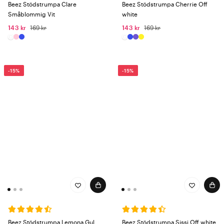
Beez Stödstrumpa Clare
Beez Stödstrumpa Cherrie Off
Småblommig Vit
white
143 kr
169 kr
143 kr
169 kr
-15%
-15%
Beez Stödstrumpa Lemona Gul
Beez Stödstrumpa Sissi Off white