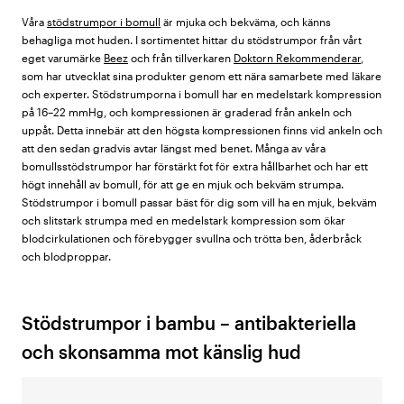
Våra
stödstrumpor i bomull
är mjuka och bekväma, och känns
behagliga mot huden. I sortimentet hittar du stödstrumpor från vårt
eget varumärke
Beez
och från tillverkaren
Doktorn Rekommenderar
,
som har utvecklat sina produkter genom ett nära samarbete med läkare
och experter. Stödstrumporna i bomull har en medelstark kompression
på 16–22 mmHg, och kompressionen är graderad från ankeln och
uppåt. Detta innebär att den högsta kompressionen finns vid ankeln och
att den sedan gradvis avtar längst med benet. Många av våra
bomullsstödstrumpor har förstärkt fot för extra hållbarhet och har ett
högt innehåll av bomull, för att ge en mjuk och bekväm strumpa.
Stödstrumpor i bomull passar bäst för dig som vill ha en mjuk, bekväm
och slitstark strumpa med en medelstark kompression som ökar
blodcirkulationen och förebygger svullna och trötta ben, åderbråck
och blodproppar.
Stödstrumpor i bambu – antibakteriella
och skonsamma mot känslig hud