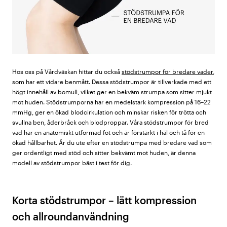
Hos oss på Vårdväskan hittar du också
stödstrumpor för bredare vader
,
som har ett vidare benmått. Dessa stödstrumpor är tillverkade med ett
högt innehåll av bomull, vilket ger en bekväm strumpa som sitter mjukt
mot huden. Stödstrumporna har en medelstark kompression på 16–22
mmHg, ger en ökad blodcirkulation och minskar risken för trötta och
svullna ben, åderbråck och blodproppar. Våra stödstrumpor för bred
vad har en anatomiskt utformad fot och är förstärkt i häl och tå för en
ökad hållbarhet. Är du ute efter en stödstrumpa med bredare vad som
ger ordentligt med stöd och sitter bekvämt mot huden, är denna
modell av stödstrumpor bäst i test för dig.
Korta stödstrumpor – lätt kompression
och allroundanvändning