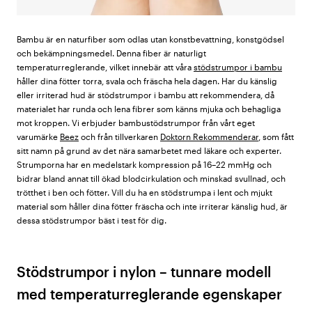
Bambu är en naturfiber som odlas utan konstbevattning, konstgödsel
och bekämpningsmedel. Denna fiber är naturligt
temperaturreglerande, vilket innebär att våra
stödstrumpor i bambu
håller dina fötter torra, svala och fräscha hela dagen. Har du känslig
eller irriterad hud är stödstrumpor i bambu att rekommendera, då
materialet har runda och lena fibrer som känns mjuka och behagliga
mot kroppen. Vi erbjuder bambustödstrumpor från vårt eget
varumärke
Beez
och från tillverkaren
Doktorn Rekommenderar
, som fått
sitt namn på grund av det nära samarbetet med läkare och experter.
Strumporna har en medelstark kompression på 16–22 mmHg och
bidrar bland annat till ökad blodcirkulation och minskad svullnad, och
trötthet i ben och fötter. Vill du ha en stödstrumpa i lent och mjukt
material som håller dina fötter fräscha och inte irriterar känslig hud, är
dessa stödstrumpor bäst i test för dig.
Stödstrumpor i nylon – tunnare modell
med temperaturreglerande egenskaper