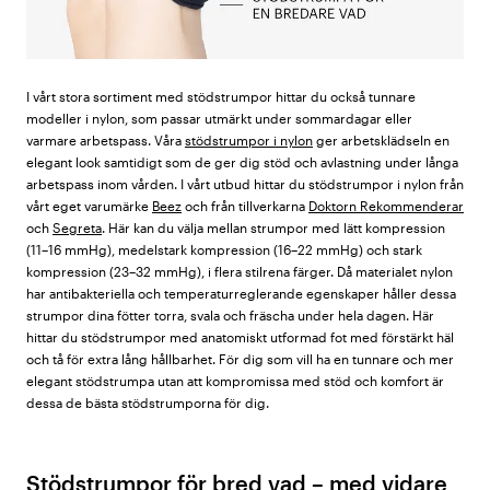
I vårt stora sortiment med stödstrumpor hittar du också tunnare
modeller i nylon, som passar utmärkt under sommardagar eller
varmare arbetspass. Våra
stödstrumpor i nylon
ger arbetsklädseln en
elegant look samtidigt som de ger dig stöd och avlastning under långa
arbetspass inom vården. I vårt utbud hittar du stödstrumpor i nylon från
vårt eget varumärke
Beez
och från tillverkarna
Doktorn Rekommenderar
och
Segreta
. Här kan du välja mellan strumpor med lätt kompression
(11–16 mmHg), medelstark kompression (16–22 mmHg) och stark
kompression (23–32 mmHg), i flera stilrena färger. Då materialet nylon
har antibakteriella och temperaturreglerande egenskaper håller dessa
strumpor dina fötter torra, svala och fräscha under hela dagen. Här
hittar du stödstrumpor med anatomiskt utformad fot med förstärkt häl
och tå för extra lång hållbarhet. För dig som vill ha en tunnare och mer
elegant stödstrumpa utan att kompromissa med stöd och komfort är
dessa de bästa stödstrumporna för dig.
Stödstrumpor för bred vad – med vidare