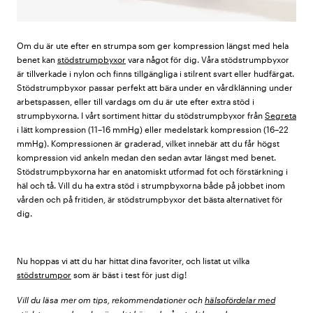
Om du är ute efter en strumpa som ger kompression längst med hela
benet kan
stödstrumpbyxor
vara något för dig. Våra stödstrumpbyxor
är tillverkade i nylon och finns tillgängliga i stilrent svart eller hudfärgat.
Stödstrumpbyxor passar perfekt att bära under en vårdklänning under
arbetspassen, eller till vardags om du är ute efter extra stöd i
strumpbyxorna. I vårt sortiment hittar du stödstrumpbyxor från
Segreta
i lätt kompression (11–16 mmHg) eller medelstark kompression (16–22
mmHg). Kompressionen är graderad, vilket innebär att du får högst
kompression vid ankeln medan den sedan avtar längst med benet.
Stödstrumpbyxorna har en anatomiskt utformad fot och förstärkning i
häl och tå. Vill du ha extra stöd i strumpbyxorna både på jobbet inom
vården och på fritiden, är stödstrumpbyxor det bästa alternativet för
dig.
Nu hoppas vi att du har hittat dina favoriter, och listat ut vilka
stödstrumpor
som är bäst i test för just dig!
Vill du läsa mer om tips, rekommendationer och
hälsofördelar med